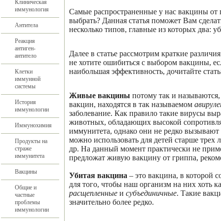
Клиническая
иммунология
Самые распространенные у нас вакцины от 
выбрать? Данная статья поможет Вам сдела
Антитела
несколько типов, главные из которых два: у
Реакция
антиген-
Далее в статье рассмотрим краткие различи
антитело
не хотите ошибиться с выбором вакцины, ес
наибольшая эффективность, дочитайте стать
Клетки
иммунной
системы
Живые вакцины
потому так и называются,
История
вакцин, находятся в так называемом
авирул
иммунологии
заболевание. Как правило такие вирусы вы
животных, обладающих высокой сопротивля
Иммунохимия
иммунитета, однако они не редко вызывают 
можно использовать для детей старше трех 
Продукты на
др. На данный момент практически не прим
страже
иммунитета
предложат живую вакцину от гриппа, рекоме
Вакцины
Убитая вакцина
– это вакцина, в которой 
для того, чтобы наш организм на них хоть 
Общие и
расщепленные
и
субъединичные
. Такие вак
частные
значительно более редко.
проблемы
иммунологии