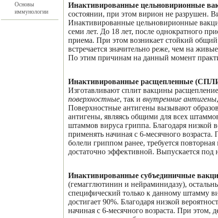
Основы
Инактивированные цельновирионные ва
иммунологии
состоянии, при этом вирион не разрушен. 
Инактивированные цельновирионные вакцин
семи лет. До 18 лет, после однократного пр
приема. При этом возникает стойкий общи
встречается значительно реже, чем на живы
По этим причинам на данный момент практи
Инактивированные расщепленные (СПЛ
Изготавливают сплит вакцины расщепление
поверхностные
, так и
внутренние антигены
Поверхностные антигены вызывают образо
антигены, являясь общими для всех штамм
штаммов вируса гриппа. Благодаря низкой
применять начиная с 6-месячного возраста.
болели гриппом ранее, требуется повторная
достаточно эффективной. Выпускается под 
Инактивированные субъединичные вакц
(гемагглютинин и нейраминидазу), остальн
специфический только к данному штамму ви
достигает 90%. Благодаря низкой вероятно
начиная с 6-месячного возраста. При этом,