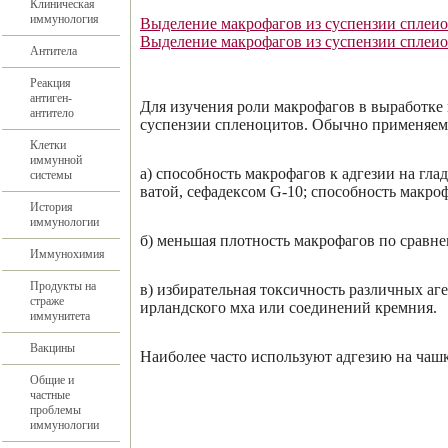
Клиническая
иммунология
Выделение макрофагов из суспензии сплеи
Выделение макрофагов из суспензии сплеио
Антитела
Реакция
антиген-
Для изучения роли макрофагов в выработке 
антитело
суспензии спленоцитов. Обычно применяем
Клетки
иммунной
а) способность макрофагов к адгезии на гл
системы
ватой, сефадексом G-10; способность макро
История
иммунологии
б) меньшая плотность макрофагов по сравне
Иммунохимия
Продукты на
в) избирательная токсичность различных а
страже
ирландского мха или соединений кремния.
иммунитета
Вакцины
Наиболее часто используют адгезию на чашк
Общие и
частные
проблемы
иммунологии