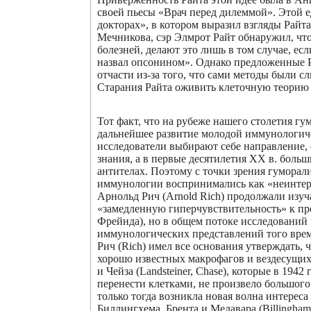
своей пьесы «Врач перед дилеммой». Этой 
докторах», в котором выразил взгляды Рай
Мечникова, сэр Элмрот Райт обнаружил, чт
болезней, делают это лишь в том случае, е
назвал опсонином». Однако предложенные Р
отчасти из-за того, что сами методы были 
Старания Райта оживить клеточную теорию 
Тот факт, что на рубеже нашего столетия гу
дальнейшее развитие молодой иммунологиче
исследователи выбирают себе направление, 
знания, а в первые десятилетия XX в. боль
антителах. Поэтому с точки зрения гумора
иммунологии воспринимались как «неинтерес
Арнольд Рич (Arnold Rich) продолжали изуча
«замедленную гиперчувствительность» к пр
Фрейнда), но в общем потоке исследований 
иммунологических представлений того времен
Рич (Rich) имел все основания утверждать, 
хорошо известных макрофагов и вездесущи
и Чейза (Landsteiner, Chase), которые в 19
перенести клетками, не произвело большого
только тогда возникла новая волна интерес
Биллингхема, Брента и Медавара (Billingha