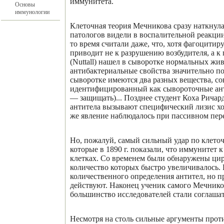
иммунитета.
Основы
иммунологии
Клеточная теория Мечникова сразу наткнула
патологов видели в воспалительной реакции
то время считали даже, что, хотя фагоцит
приводит не к разрушению возбудителя, а к 
(Nuttall) нашел в сыворотке нормальных жи
антибактериальные свойства значительно п
сыворотке имеются два разных вещества, со
идентифицированный как сывороточные анти
— защищать)... Позднее студент Коха Ричар
антитела вызывают специфический лизис х
же явление наблюдалось при пассивном пер
Но, пожалуй, самый сильный удар по клеточ
которые в 1890 г. показали, что иммунитет
клетках. Со временем были обнаружены ци
количество которых быстро увеличивалось. 
количественного определения антител, но пр
действуют. Наконец ученик самого Мечнико
большинство исследователей стали соглашат
Несмотря на столь сильные аргументы проти