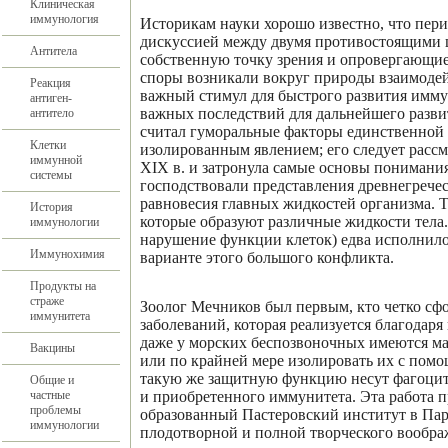
Клиническая
иммунология
Историкам науки хорошо известно, что пери
дискуссией между двумя противостоящими ш
Антитела
собственную точку зрения и опровергающие
споры возникали вокруг природы взаимодей
Реакция
важный стимул для быстрого развития имму
антиген-
важных последствий для дальнейшего разви
антитело
считал гуморальные факторы единственной 
Клетки
изолированным явлением; его следует рассм
иммунной
XIX в. и затронула самые основы понимани
системы
господствовали представления древнегрече
равновесия главных жидкостей организма. Т
История
которые образуют различные жидкости тела.
иммунологии
нарушение функции клеток) едва исполнилос
Иммунохимия
варианте этого большого конфликта.
Продукты на
страже
Зоолог Мечников был первым, кто четко сф
иммунитета
заболеваний, которая реализуется благодаря
даже у морских беспозвоночных имеются ма
Вакцины
или по крайней мере изолировать их с помо
такую же защитную функцию несут фагоцит
Общие и
частные
и приобретенного иммунитета. Эта работа пр
проблемы
образованный Пастеровский институт в Пар
иммунологии
плодотворной и полной творческого вообра