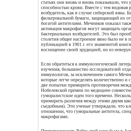
статьях они вновь и вновь показывали, что
способностью крови. Вместе с тем видовая 
возбудитель, как в случае сибирской язвы
фильтровальной бумаги, защищающий их от ф
богатой антителами. Мечников показал такж
активация макрофагов могут защищать орг
бактериальных возбудителей. Это был проо
столетия общее настроение явно было не в 
публикацией в 1901 г. его знаменитой кни
восхищение своей эрудицией, но из неверу
Если обратиться к иммунологической литера
изучения, большинство исследователей отда
иммунологов, за исключением самого Мечни
которые легче определять количественно и с
две попытки примирить противоречия между
Нобелевской премии по медицине совместн
гуморалистские идеи того времени. Нескольк
примирить различия между этими двумя школ
съедобным). Эти ученые утверждали, что 
отношении, что гуморальные антитела, спе
макрофагами.
Приверженность Райта этой идее была в Англ