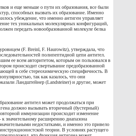
елков и еще меньше о пути их образования, все были
ктур, способных вызвать их образование. Именно
илось убеждение, что именно антиген управляет
ление тех уникальных молекулярных конфигураций,
олжен передать новообразованной молекуле белка
овицем (F. Breinl, F. Haurowitz), утверждала, что
оследовательностей полипептидной цепи антител.
вшим ее всем авторитетом, которым он пользовался в
отором происходит свертывание предобразованной
ающей в себе стереохимическую специфичность. В
пулярностью, так как казалось, что они
казали Ландштейнер (Landsteiner) и другие, может
образование антител может продолжаться при
тигена должно вызывать вторичный (бустерный)
и повторной иммунизации происходит изменение
 - к значительному расширению диапазона
значительными недостатками, и именно это привело
а инструкционистской теории. В условиях растущего
т предположил, что функция антигена может