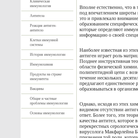
Клиническая
иммунология
Вполне естественно, что в 
под впечатлением широты и
Антитела
это и привлекало внимани
образованием специфически
Реакция антиген-
которые определяют иммун
антитело
информацию о своей специ
Клетки иммунной
системы
Наиболее известная из этих
История иммунологии
антиген играет роль матри
Позднее инструктивная тео
Иммунохимия
области физической химии.
полипептидной цепи с воз
Продукты на страже
течение нескольких десяти
иммунитета
предлагают единственное р
образовываться в организм
Вакцины
Общие и частные
проблемы иммунологии
Однако, исходя из этих хи
видимом отсутствии антиге
Основы иммунологии
ответ. Более того, эти те
качества антител, которое
перекрестных серологическ
вирусолога Макфарлейна Бе
признания той роли, котор