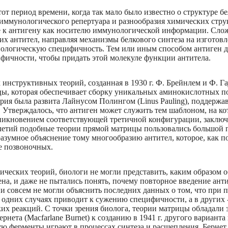
тот период времени, когда так мало было известно о структуре б
ммунологического репертуара и разнообразия химических стру
е к антигену как носителю иммунологической информации. Слож
х антител, направляя механизмы белкового синтеза на изготов
ологическую специфичность. Тем или иным способом антиген д
фичности, чтобы придать этой молекуле функции антитела.
 инструктивных теорий, созданная в 1930 г. Ф. Брейнлем и Ф. Гаур
цы, которая обеспечивает сборку уникальных аминокислотных п
рия была развита Лайнусом Полингом (Linus Pauling), поддержа
 Утверждалось, что антиген может служить тем шаблоном, на к
никновением соответствующей третичной конфигурации, заключ
летий подобные теории прямой матрицы пользовались большой по
азумное объяснение тому многообразию антител, которое, как по
е позвоночных.
мических теорий, биологи не могли представить, каким образом 
на, и даже не пытались понять, почему повторное введение ан
ории совсем не могли объяснить последних данных о том, что пр
 в одних случаях приводит к сужению специфичности, а в других
их реакций. С точки зрения биолога, теории матрицы обладали 
рнета (Macfarlane Burnet) к созданию в 1941 г. другого вариант
ую ферменты играют в процессах синтеза и расщепления, Берне