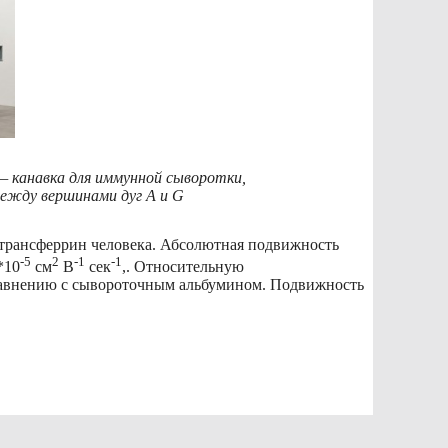
 — канавка для иммунной сыворотки,
между вершинами дуг А и G
 трансферрин человека. Абсолютная подвижность
-5
2
-1
-1
*10
см
В
сек
,. Относительную
равнению с сывороточным альбумином. Подвижность