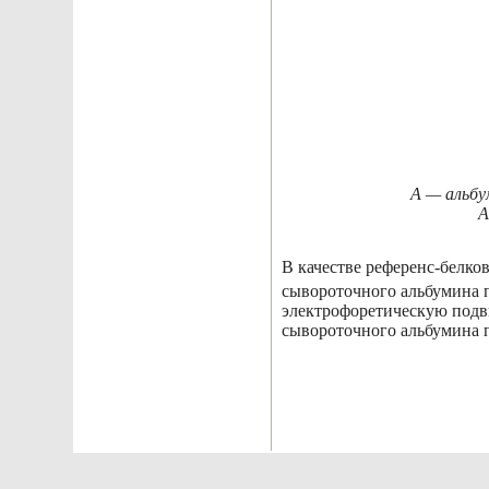
А — альбу
А
В качестве референс-белк
сывороточного альбумина п
электрофоретическую подв
сывороточного альбумина 