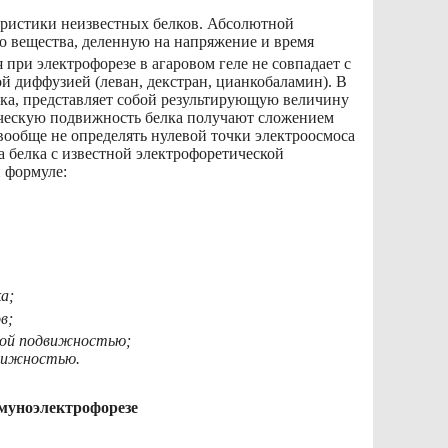
еристики неизвестных белков. Абсолютной
 вещества, деленную на напряжение и время
 при электрофорезе в агаровом геле не совпадает с
й диффузией (леван, декстран, цианкобаламин). В
елка, представляет собой результирующую величину
ическую подвижность белка получают сложением
ообще не определять нулевой точки электроосмоса
а белка с известной электрофоретической
 формуле:
а;
в;
ной подвижностью;
движностью.
муноэлектрофорезе