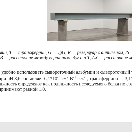
мин, Т — трансферрин, G — IgG, R — резервуар с антигеном, IS
В — расстояние между вершинами дуг а и Т, АХ — расстояние 
ов удобно использовать сывороточный альбумин и сывороточный
-5
2
-1
-1
ри рН 8,6 составляет 6,1*10
см
В
сек
, трансферрина — 3,1
ижность определяют как подвижность исследуемого белка по с
принимают равной 1,0.