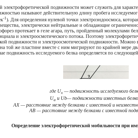
й электрофоретической подвижности может служить для характ
ижностью называют действительную длину пробега исследуемого
-1
ек
). Для определения нулевой точки электроэндоосмоса, которая
 вещества, электрически нейтральные и обладающие ограниченно
офорез протекает в геле агара, путь, пройденный молекулами б
енциала и электроосмотического потока. Поэтому электрофорет
кой подвижности и электроосмотической подвижности. Можно в
и на той же пластине вместе с ним мигрируют по крайней мере дв
ае подвижность исследуемого белка определяется по следующей
где U
— подвижность исследуемого белк
x
U
и Ub— подвижности известных белко
a
АХ — расстояние между белками с известной и неизвест
АВ — расстояние между белками с известной по
Определение электрофоретической мобильности при им