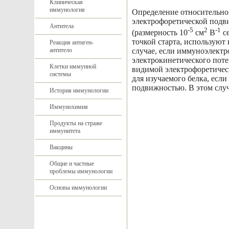
Клиническая
иммунология
Определение относительно
электрофоретической подв
Антитела
-5
2
-1
(размерность 10
см
В
с
точкой старта, используют
Реакция антиген-
антитело
случае, если иммуноэлектр
электрокинетического пот
Клетки иммунной
видимой электрофоретичес
системы
для изучаемого белка, есл
подвижностью. В этом случ
История иммунологии
Иммунохимия
Продукты на страже
иммунитета
Вакцины
Общие и частные
проблемы иммунологии
Основы иммунологии