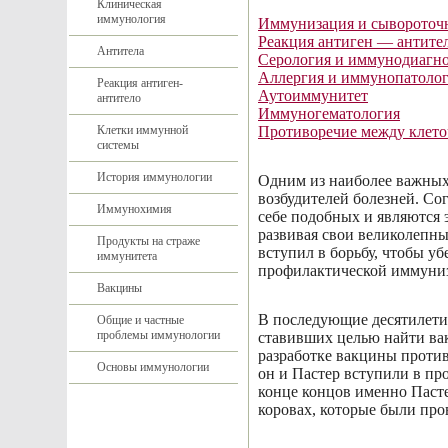
Клиническая
иммунология
Иммунизация и сывороточн
Реакция антиген — антите
Антитела
Серология и иммунодиагн
Аллергия и иммунопатоло
Реакция антиген-
Аутоиммунитет
антитело
Иммуногематология
Клетки иммунной
Противоречие между клет
системы
История иммунологии
Одним из наиболее важных
возбудителей болезней. Со
Иммунохимия
себе подобных и являются 
развивая свои великолепны
Продукты на страже
вступил в борьбу, чтобы уб
иммунитета
профилактической иммуниз
Вакцины
В последующие десятилети
Общие и частные
проблемы иммунологии
ставивших целью найти вак
разработке вакцины против 
Основы иммунологии
он и Пастер вступили в пр
конце концов именно Паст
коровах, которые были пров