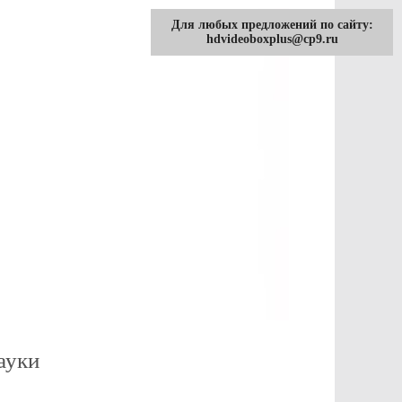
Для любых предложений по сайту:
hdvideoboxplus@cp9.ru
ауки