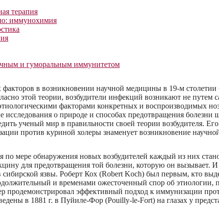
ая терапия
ло: иммунохимия
остика
гия
очным и гуморальным иммунитетом
 факторов в возникновении научной медицины в 19-м столетии 
гласно этой теории, возбудители инфекций возникают не путем с
этиологическими факторами конкретных и воспроизводимых нозол
е исследования о природе и способах предотвращения болезни ш
едить ученый мир в правильности своей теории возбудителя. Его
ации против куриной холеры знаменует возникновение научно
я по мере обнаружения новых возбудителей каждый из них стан
цину для предотвращения той болезни, которую он вызывает. И э
сибирской язвы. Роберт Кох (Robert Koch) был первым, кто выде
одолжительный и временами ожесточенный спор об этиологии, п
ер продемонстрировал эффективный подход к иммунизации прот
едены в 1881 г. в Пуйиле-Фор (Pouilly-le-Fort) на глазах у пре