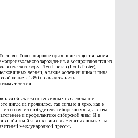
было все более широкое признание существования
амопроизвольного зарождения, а воспроизводятся из
огических форм. Луи Пастер (Louis Paster),
елковичных червей, а также болезней вина и пива,
 сообщение в 1880 г. о возможности
й иммунологии.
овился объектом интенсивных исследований,
то нигде не проявилось так сильно и ярко, как в
лил и изучил возбудителя сибирской язвы, а затем
атогенезе и профилактике сибирской язвы. И в
ив сибирской язвы в своих знаменитых опытах на
дставителей международной прессы.